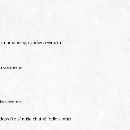
e, narodeniny, svadby a výročia
a večierkov.
dky splníme.
prajte si naše chutné jedlo v práci