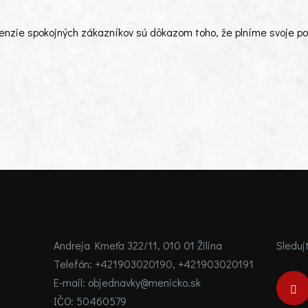
enzie spokojných zákazníkov sú dôkazom toho, že plníme svoje pov
Andreja Kmeťa 322/11, 010 01 Žilina
Sleduj
Telefón:
+421903020190
,
+421903020191
E-mail:
objednavky@menicko.sk
IČO:
50460579