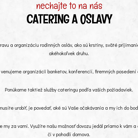
nechajte to na nás
CATERING A OSLAVY
ravu a organizáciu rodinných osláv, ako sú krstiny, sväté prijímani
akéhokoľvek druhu.
venujeme organizácii banketov, konferencií, firemných posedení 
Ponúkame taktiež služby cateringu podľa vašich požiadaviek.
musíte urobiť, je povedať, aké sú Vaše očakávania a my ich do bo
 my za vami. Využite našu možnosť dovozu jedál priamo k vám a do
či v pohodlí domova.