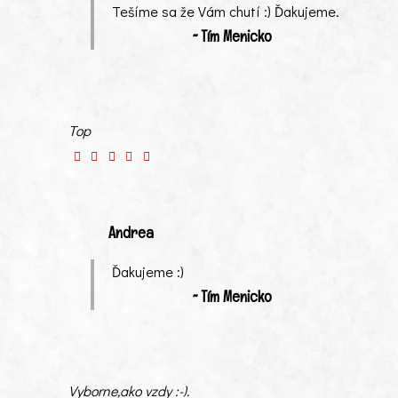
Tešíme sa že Vám chutí :) Ďakujeme.
~ Tím Menicko
Top
Andrea
Ďakujeme :)
~ Tím Menicko
Vyborne,ako vzdy :-).