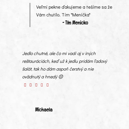
Veľmi pekne ďakujeme a tešíme sa že
Vám chutilo. Tím "Meníčka"
~ Tím Menicko
Jedlo chutné, ale čo mi vadí aj v iných
reštauráciách, keď už k jedlu pridám ľadový
šalát, tak ho dám aspoň čerstvý a nie
ovädnutý a hnedý 😔
Michaela