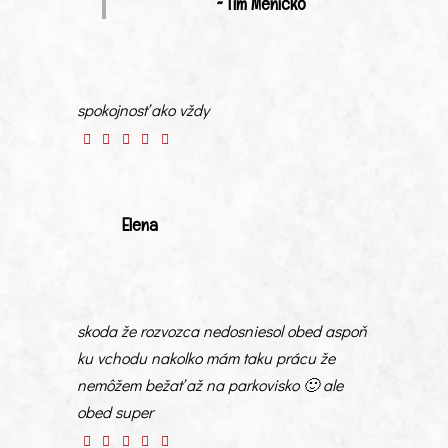
~ Tím Menicko
spokojnosť ako vždy
Elena
skoda že rozvozca nedosniesol obed aspoň
ku vchodu nakolko mám taku prácu že
nemôžem bežať až na parkovisko 🙂 ale
obed super