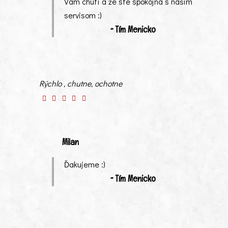
Vám chutí a že ste spokojná s naším
servisom :)
~ Tím Menicko
Rýchlo , chutne, ochotne
Milan
Ďakujeme :)
~ Tím Menicko